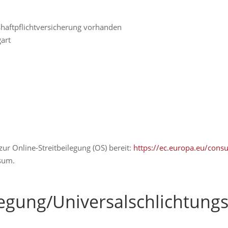
ufshaftpflichtversicherung vorhanden
art
ur Online-Streitbeilegung (OS) bereit:
https://ec.europa.eu/cons
sum.
legung/Universal­schlichtungs­