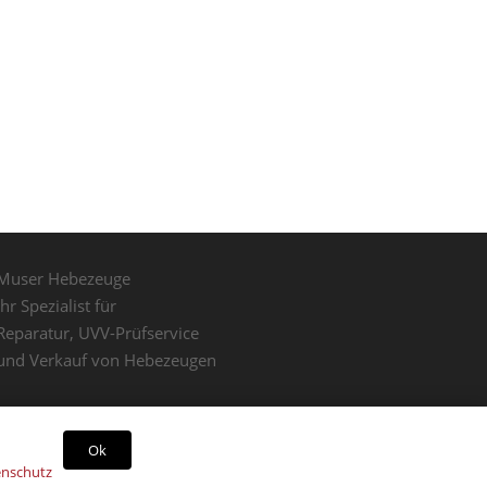
Muser Hebezeuge
Ihr Spezialist für
Reparatur, UVV-Prüfservice
und Verkauf von Hebezeugen
Ok
nschutz