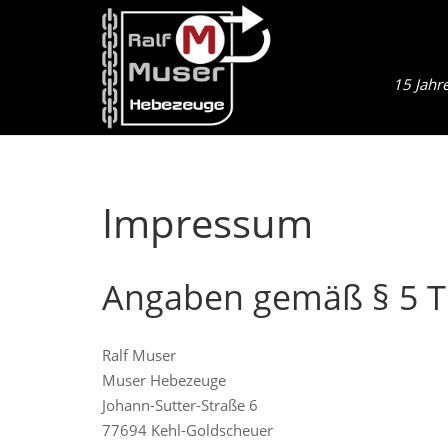
15 Jahr
Impressum
Angaben gemäß § 5 
Ralf Muser
Muser Hebezeuge
Johann-Sutter-Straße 6
77694 Kehl-Goldscheuer