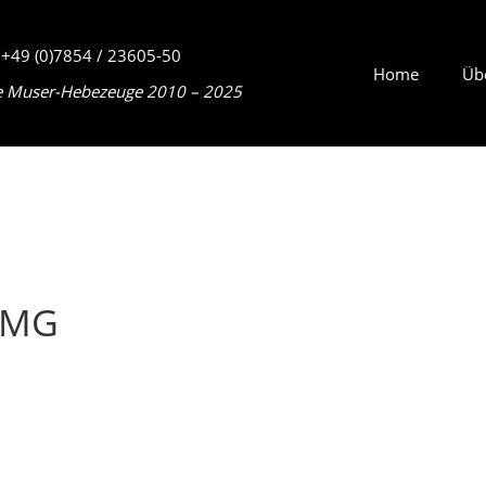
+49 (0)7854 / 23605-50
Home
Üb
e Muser-Hebezeuge 2010 – 2025
TMG