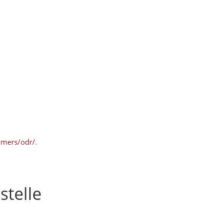
umers/odr/
.
stelle