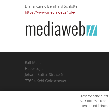
Diana Kurek, Bernhard Schlotter
https://www.mediaweb24.de/
Ralf Muser
Hebezeuge
Johann-Sutter-Straße 6
77694 Kehl-Goldscheuer
Diese Website nutzt
Auf Cookies mit ana
Ebenso sind keine C